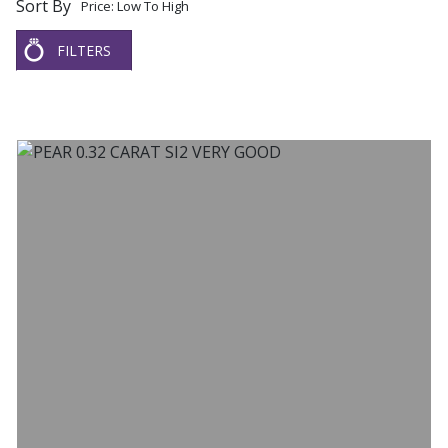
Sort By
Price: Low To High
FILTERS