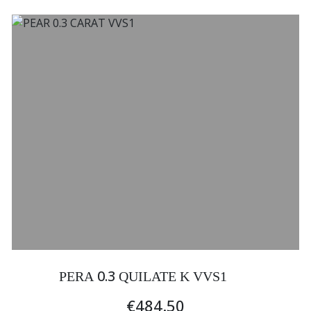
0.3
PERA
QUILATE K VVS1
€484.50