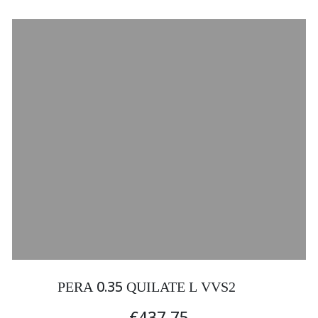
0.35
PERA
QUILATE L VVS2
€437.75