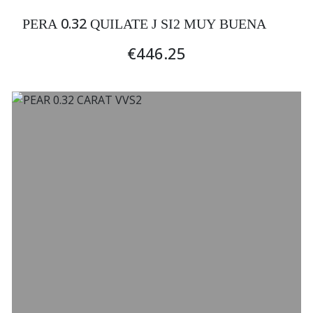
0.32
PERA
QUILATE J SI2 MUY BUENA
€446.25